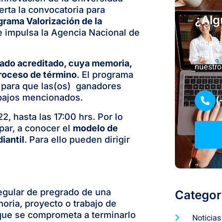
rta la convocatoria para
¿Alg
grama Valorización de la
e impulsa la Agencia Nacional de
Puedes 
enviarn
rado acreditado, cuya memoria,
nuestro
proceso de término
. El programa
para que las(os) ganadores
abajos mencionados.
(
2, hasta las 17:00 hrs. P
or lo
par, a conocer el
modelo de
iantil
. Para ello pueden dirigir
egular de pregrado de una
Categor
oria, proyecto o trabajo de
 que se comprometa a terminarlo
Noticias