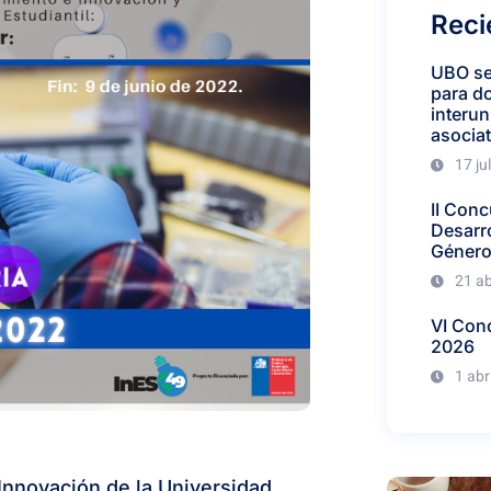
Reci
UBO se
para d
interun
asociat
17 ju
II Conc
Desarro
Géner
21 ab
VI Con
2026
1 abr
Innovación de la Universidad