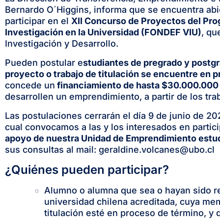
Bernardo O´Higgins, informa que se encuentra abie
participar en el
XII Concurso de Proyectos del Pro
Investigación en la Universidad (FONDEF
VIU
)
, qu
Investigación y Desarrollo.
Pueden postular e
studiantes de pregrado y postg
proyecto o trabajo de titulación se encuentre en 
concede un
financiamiento de hasta $30.000.000
desarrollen un emprendimiento, a partir de los tr
Las postulaciones cerrarán el día 9 de junio de
202
cual convocamos a las y los interesados en partici
apoyo de nuestra Unidad de Emprendimiento estud
sus consultas al mail:
geraldine.volcanes@ubo.cl
¿Quiénes pueden participar?
Alumno o alumna que sea o hayan sido r
universidad chilena acreditada, cuya mem
titulación esté en proceso de término, y