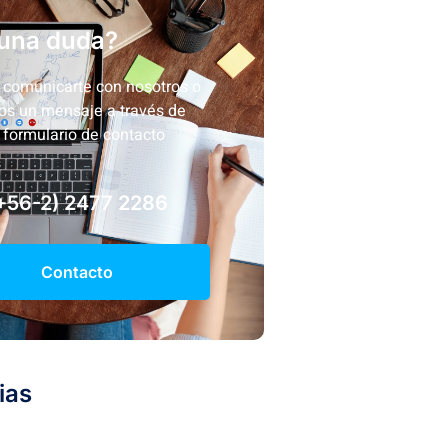
una duda?
comunicarte con nosotros o
os un mensaje a través de
 formulario de contacto
+56-2) 2477 2286
Contacto
ias