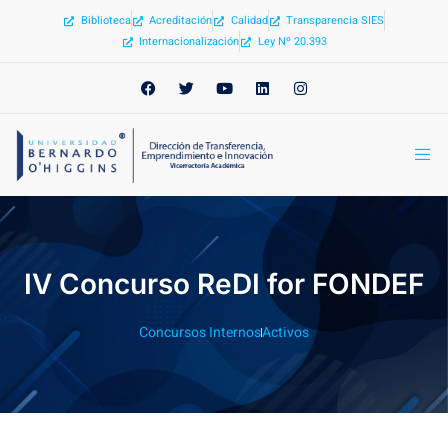
Biblioteca
Acreditación
Calidad
Transparencia SIES
Internacionalización
Ley Nº 20.393
IV Concurso ReDI for FONDEF
Concursos Internos
Activos